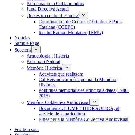
Patrocinadors i Col.laboradors
Junta Directiva Actual
Què és un centre d’estudis?
Coordinadora de Centres d’Estudis de Parla
Catalana (CCEPC)
Institut Ramon Muntaner (IRMU)
Notícies
Sample Page
Seccions
Arqueologia i Història
Patrimoni Natural
Memòria Històrica
Activitats que realitzem
Cal Reivindicar més que mai la Memòria
Històrica
Polítiques memorialistes Principals dates (1980-
2015)
Memòria Col.lectiva Audiovisual
Documental: HUMET HIDRÀULICA, al
servicio de la agricultura
Eines per a la Memòria Col.lectiva Audiovisual
Fes-te’n soci
Seccions