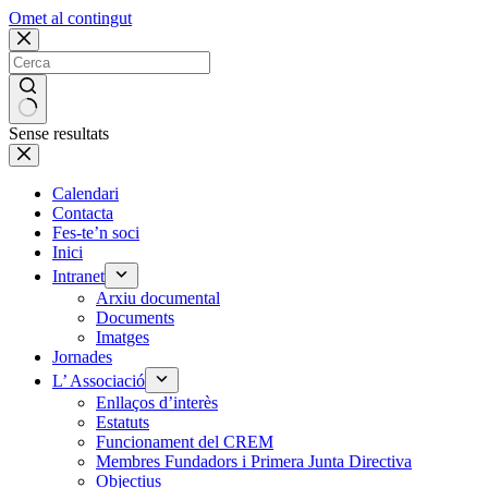
Omet al contingut
Sense resultats
Calendari
Contacta
Fes-te’n soci
Inici
Intranet
Arxiu documental
Documents
Imatges
Jornades
L’ Associació
Enllaços d’interès
Estatuts
Funcionament del CREM
Membres Fundadors i Primera Junta Directiva
Objectius