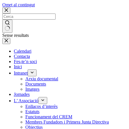
Omet al contingut
Sense resultats
Calendari
Contacta
Fes-te’n soci
Inici
Intranet
Arxiu documental
Documents
Imatges
Jornades
L’ Associació
Enllaços d’interès
Estatuts
Funcionament del CREM
Membres Fundadors i Primera Junta Directiva
Objectius