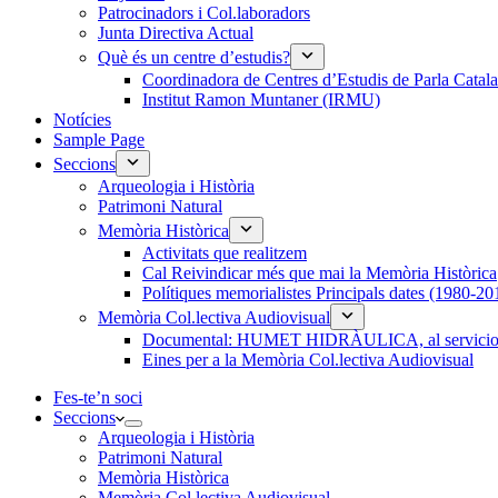
Patrocinadors i Col.laboradors
Junta Directiva Actual
Què és un centre d’estudis?
Coordinadora de Centres d’Estudis de Parla Cata
Institut Ramon Muntaner (IRMU)
Notícies
Sample Page
Seccions
Arqueologia i Història
Patrimoni Natural
Memòria Històrica
Activitats que realitzem
Cal Reivindicar més que mai la Memòria Històrica
Polítiques memorialistes Principals dates (1980-20
Memòria Col.lectiva Audiovisual
Documental: HUMET HIDRÀULICA, al servicio de
Eines per a la Memòria Col.lectiva Audiovisual
Fes-te’n soci
Seccions
Arqueologia i Història
Patrimoni Natural
Memòria Històrica
Memòria Col.lectiva Audiovisual